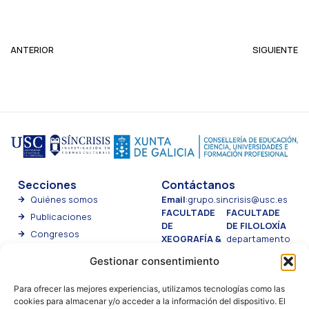
ANTERIOR
SIGUIENTE
Secciones
Contáctanos
Quiénes somos
Email
:
grupo.sincrisis@usc.es
FACULTADE
FACULTADE
Publicaciones
DE
DE FILOLOXÍA
Congresos
XEOGRAFÍA &
departamento
Tesis
HISTORIA
de Filoloxía
Gestionar consentimiento
Departamento de
Clásica,
Proyectos
Historia da Arte
Francesa e
Actualidad
Para ofrecer las mejores experiencias, utilizamos tecnologías como las
Departamento
Italiana
cookies para almacenar y/o acceder a la información del dispositivo. El
Kátaba
de Historia
Campus